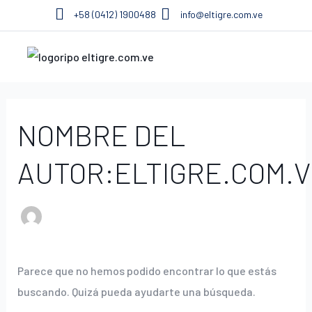
Ir
Buscar
+58 (0412) 1900488
info@eltigre.com.ve
al
por:
contenido
NOMBRE DEL
AUTOR:ELTIGRE.COM.V
Parece que no hemos podido encontrar lo que estás
buscando. Quizá pueda ayudarte una búsqueda.