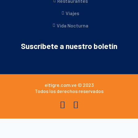
Restaurantes
Viajes
Vida Nocturna
Suscríbete a nuestro boletín
eltigre.com.ve © 2023
Todos los derechos reservados
F
I
a
n
c
s
e
t